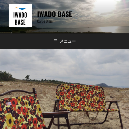
コ
ン
IWADO BASE
テ
Carpe Diem
ン
ツ
へ
メニュー
ス
キ
ッ
プ